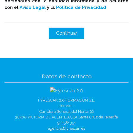
personales con la finalidad informada y de acuerdo
con el
Aviso Legal
y la
Política de Privacidad
Datos de contacto
FYRESCAN 2.0 FORMACION S.L.
Horario: -
Carretera General del Norte, 92
38380 VICTORIA DE ACENTEJO, LA Santa Cruz de Tenerife
922581351
agencia@fyrescan.es