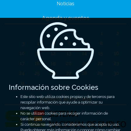
Noticias
Agenda y eventos
1
2
3
4
5
6
7
8
9
10
11
12
13
14
15
16
17
18
19
20
21
22
23
24
25
26
27
28
29
30
31
Información sobre Cookies
Este sitio web utiliza cookies propias y de terceros para
Agencia autorizada
recopilar información que ayude a optimizar su
navegación web.
No se utilizan cookies para recoger información de
carácter personal.
Si continúa navegando, consideramos que acepta su uso.
Puede obtener más información o conocer cómo cambiar