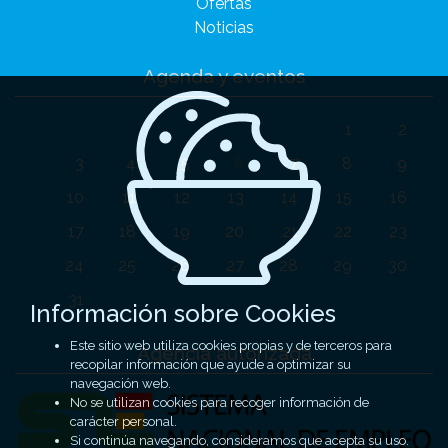
Ofertas
Noticias
Agenda y eventos
1
2
3
4
5
6
7
8
9
10
11
12
13
14
15
16
17
18
19
20
21
22
23
24
25
26
27
28
29
30
31
Información sobre Cookies
Este sitio web utiliza cookies propias y de terceros para
Agencia autorizada
recopilar información que ayude a optimizar su
navegación web.
No se utilizan cookies para recoger información de
carácter personal.
Si continúa navegando, consideramos que acepta su uso.